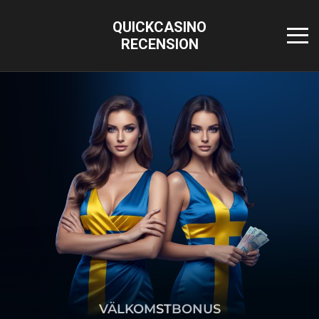
QUICKCASINO
RECENSION
VÄLKOMSTBONUS