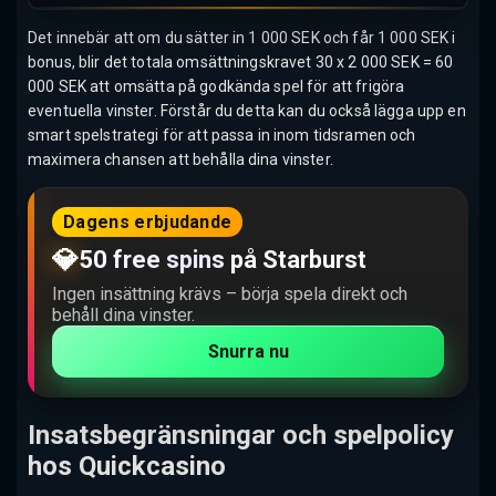
Det innebär att om du sätter in 1 000 SEK och får 1 000 SEK i
bonus, blir det totala omsättningskravet 30 x 2 000 SEK = 60
000 SEK att omsätta på godkända spel för att frigöra
eventuella vinster. Förstår du detta kan du också lägga upp en
smart spelstrategi för att passa in inom tidsramen och
maximera chansen att behålla dina vinster.
Dagens erbjudande
💎
50 free spins på Starburst
Ingen insättning krävs – börja spela direkt och
behåll dina vinster.
Snurra nu
Insatsbegränsningar och spelpolicy
hos Quickcasino