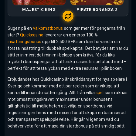
PIRATE BONANZA 2
MAJESTIC KING
Sugen på en
välkomstbonus
som ger mer för pengarna från
start?
Quickcasino
levererar en generös 100 %
insättningsbonus
upp till 2 500 SEK som kan förvandla din
första insättning till dubbelt spelkapital. Det betyder att när du
sätter in minst det minimi-belopp som krävs, får du lika
mycket i bonuspengar att utforska casinots spelutbud med –
perfekt för att testa lyckan med extra resurser i plånboken.
Erbjudandet hos Quickcasino är skräddarsytt för nya spelare i
Sverige och kommer med ett par regler som är viktiga att
känna till innan du sätter igång. Allt från vilka
spel
som räknas
mot omsättningskravet, maxinsatser under bonusens
giltighetstid till möjligheten att välja en sportbonus vid
registreringen finns med i mixen för att skapa en balanserad
och transparent spelupplevelse. Här går vi igenom vad du
behöver veta för att maxa din startbonus på ett smidigt sätt.