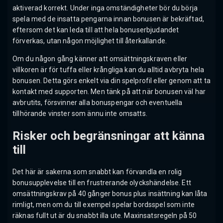
aktiverad korrekt. Under inga omständigheter bör du börja
spela med de insatta pengarna innan bonusen är bekräftad,
eftersom det kan leda till att hela bonuserbjudandet
förverkas, utan någon möjlighet till återkallande.
Om du någon gång känner att omsättningskraven eller
villkoren är för tuffa eller krångliga kan du alltid avbryta hela
bonusen. Detta görs enkelt via din spelprofil eller genom att ta
kontakt med supporten. Men tänk på att när bonusen väl har
avbrutits, försvinner alla bonuspengar och eventuella
tillhörande vinster som ännu inte omsatts.
Risker och begränsningar att känna
till
Det här är sakerna som snabbt kan förvandla en rolig
bonusupplevelse till en frustrerande olyckshändelse. Ett
omsättningskrav på 40 gånger bonus plus insättning kan låta
rimligt, men om du till exempel spelar bordsspel som inte
räknas fullt ut är du snabbt illa ute. Maxinsatsregeln på 50