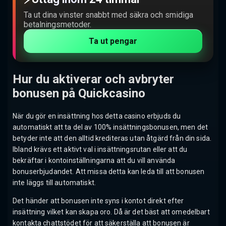
Ta ut dina vinster snabbt med säkra och smidiga
betalningsmetoder.
Ta ut pengar
Hur du aktiverar och avbryter
bonusen på Quickcasino
När du gör en insättning hos detta casino erbjuds du
automatiskt att ta del av 100% insättningsbonusen, men det
betyder inte att den alltid krediteras utan åtgärd från din sida.
Ibland krävs ett aktivt val i insättningsrutan eller att du
bekräftar i kontoinställningarna att du vill använda
bonuserbjudandet. Att missa detta kan leda till att bonusen
inte läggs till automatiskt.
Det händer att bonusen inte syns i kontot direkt efter
insättning vilket kan skapa oro. Då är det bäst att omedelbart
kontakta chattstödet för att säkerställa att bonusen är