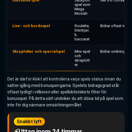
Uteslutna spel
Jackpott
Ger 0% i omsättni
spel som
Mega
Moolah
Live- och bordsspel
Roulette,
Bidrar oftast med
blackjac
k,
baccarat
Skraplotter och specialspel
Mini-spel
Bidrar omkring 25
och
skraplott
er
Det är därför klokt att kontrollera varje spels status innan du
sätter igång med bonuspengarna. Spelets bidragsgrad står
oftast tydligt i villkoren eller spelbibliotekets filter för
bonusspel. På detta sätt undviker du att slösa tid på spel som
inte för dig närmare omsättningsmålet.
Snabbt lyft
⚡
Uttag inom 24 timmar