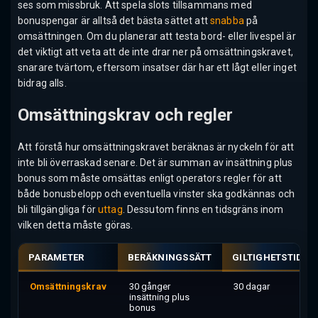
ses som missbruk. Att spela slots tillsammans med
bonuspengar är alltså det bästa sättet att
snabba
på
omsättningen. Om du planerar att testa bord- eller livespel är
det viktigt att veta att de inte drar ner på omsättningskravet,
snarare tvärtom, eftersom insatser där har ett lågt eller inget
bidrag alls.
Omsättningskrav och regler
Att förstå hur omsättningskravet beräknas är nyckeln för att
inte bli överraskad senare. Det är summan av insättning plus
bonus som måste omsättas enligt operators regler för att
både bonusbelopp och eventuella vinster ska godkännas och
bli tillgängliga för
uttag
. Dessutom finns en tidsgräns inom
vilken detta måste göras.
PARAMETER
BERÄKNINGSSÄTT
GILTIGHETSTID
Omsättningskrav
30 gånger
30 dagar
insättning plus
bonus