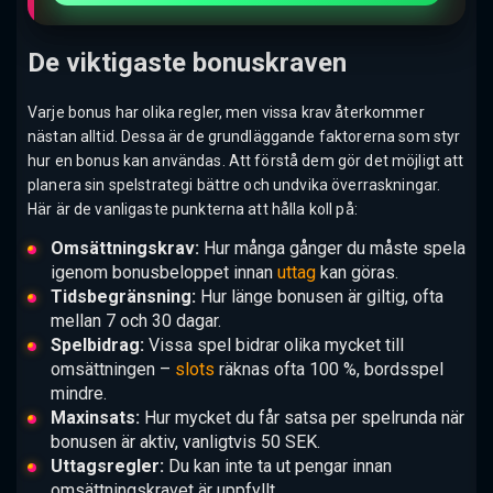
De viktigaste bonuskraven
Varje bonus har olika regler, men vissa krav återkommer
nästan alltid. Dessa är de grundläggande faktorerna som styr
hur en bonus kan användas. Att förstå dem gör det möjligt att
planera sin spelstrategi bättre och undvika överraskningar.
Här är de vanligaste punkterna att hålla koll på:
Omsättningskrav:
Hur många gånger du måste spela
igenom bonusbeloppet innan
uttag
kan göras.
Tidsbegränsning:
Hur länge bonusen är giltig, ofta
mellan 7 och 30 dagar.
Spelbidrag:
Vissa spel bidrar olika mycket till
omsättningen –
slots
räknas ofta 100 %, bordsspel
mindre.
Maxinsats:
Hur mycket du får satsa per spelrunda när
bonusen är aktiv, vanligtvis 50 SEK.
Uttagsregler:
Du kan inte ta ut pengar innan
omsättningskravet är uppfyllt.