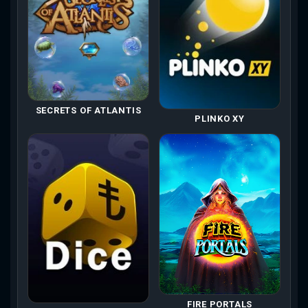
SECRETS OF ATLANTIS
PLINKO XY
FIRE PORTALS