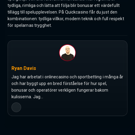
tydliga, rimliga och lätta att följa blir bonusar ett värdefullt
tillägg till spelupplevelsen. På Quickcasino får du just den
kombinationen: tydliga villkor, modern teknik och full respekt
för spelarnas trygghet.
Ryan Davis
Jag har arbetat i onlinecasino och sportbetting i många år
och har byggt upp en bred förståelse för hur spel,
bonusar och operatörer verkligen fungerar bakom
kulisserna. Jag…