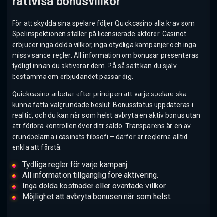
rättvisa bonusvillkor
För att skydda sina spelare följer Quickcasino alla krav som
Spelinspektionen ställer på licensierade aktörer. Casinot
erbjuder inga dolda villkor, inga otydliga kampanjer och inga
missvisande regler. All information om bonusar presenteras
tydligt innan du aktiverar dem. På så sätt kan du själv
bestämma om erbjudandet passar dig.
Quickcasino arbetar efter principen att varje spelare ska
kunna fatta välgrundade beslut. Bonusstatus uppdateras i
realtid, och du kan när som helst avbryta en aktiv bonus utan
att förlora kontrollen över ditt saldo. Transparens är en av
grundpelarna i casinots filosofi – därför är reglerna alltid
enkla att förstå.
Tydliga regler för varje kampanj.
All information tillgänglig före aktivering.
Inga dolda kostnader eller oväntade villkor.
Möjlighet att avbryta bonusen när som helst.