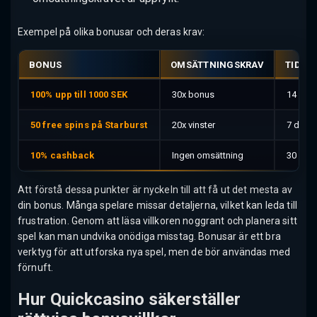
Exempel på olika bonusar och deras krav:
BONUS
OMSÄTTNINGSKRAV
TIDSG
100% upp till 1000 SEK
30x bonus
14 dag
50 free spins på Starburst
20x vinster
7 daga
10% cashback
Ingen omsättning
30 dag
Att förstå dessa punkter är nyckeln till att få ut det mesta av
din bonus. Många spelare missar detaljerna, vilket kan leda till
frustration. Genom att läsa villkoren noggrant och planera sitt
spel kan man undvika onödiga misstag. Bonusar är ett bra
verktyg för att utforska nya spel, men de bör användas med
förnuft.
Hur Quickcasino säkerställer