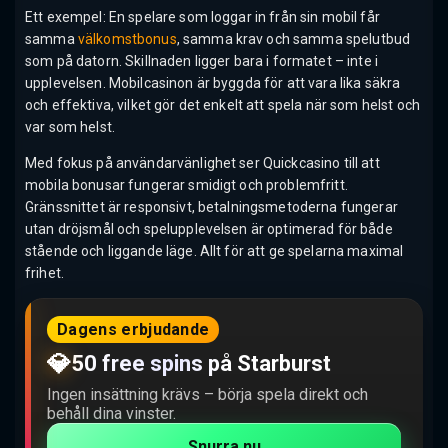
Ett exempel: En spelare som loggar in från sin mobil får
samma
välkomstbonus
, samma krav och samma spelutbud
som på datorn. Skillnaden ligger bara i formatet – inte i
upplevelsen. Mobilcasinon är byggda för att vara lika säkra
och effektiva, vilket gör det enkelt att spela när som helst och
var som helst.
Med fokus på användarvänlighet ser Quickcasino till att
mobila bonusar fungerar smidigt och problemfritt.
Gränssnittet är responsivt, betalningsmetoderna fungerar
utan dröjsmål och spelupplevelsen är optimerad för både
stående och liggande läge. Allt för att ge spelarna maximal
frihet.
Dagens erbjudande
💎
50 free spins på Starburst
Ingen insättning krävs – börja spela direkt och
behåll dina vinster.
Snurra nu