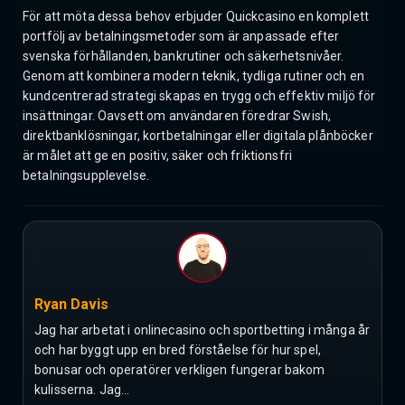
För att möta dessa behov erbjuder Quickcasino en komplett
portfölj av betalningsmetoder som är anpassade efter
svenska förhållanden, bankrutiner och säkerhetsnivåer.
Genom att kombinera modern teknik, tydliga rutiner och en
kundcentrerad strategi skapas en trygg och effektiv miljö för
insättningar. Oavsett om användaren föredrar Swish,
direktbanklösningar, kortbetalningar eller digitala plånböcker
är målet att ge en positiv, säker och friktionsfri
betalningsupplevelse.
Ryan Davis
Jag har arbetat i onlinecasino och sportbetting i många år
och har byggt upp en bred förståelse för hur spel,
bonusar och operatörer verkligen fungerar bakom
kulisserna. Jag…