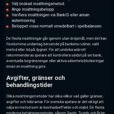
Välj önskad insättningsmetod.
Ange insättningsbelopp.
Verifiera insättningen via BankID eller annan
autentisering.
Beloppet visas normalt omedelbart i spelbalansen.
De flesta insättningar går igenom utan dröjsmål, men det kan
förekomma undantag beroende på bankens rutiner, vald
metod eller tid på dygnet. För att undvika avbrott
rekommenderas spelare att kontrollera saldot på sin bank,
eventuella begränsningar eller aktiva säkerhetsblockeringar
innan en insättning görs.
Avgifter, gränser och
behandlingstider
Olika insättningsmetoder har olika villkor vad gäller gränser,
avgifter och tidsramar. För svenska spelare är det viktigt att
välja en metod som är kostnadseffektiv och stabil. De flesta
moderna betalningsmetoder, såsom Swish, Trustly och Brite,