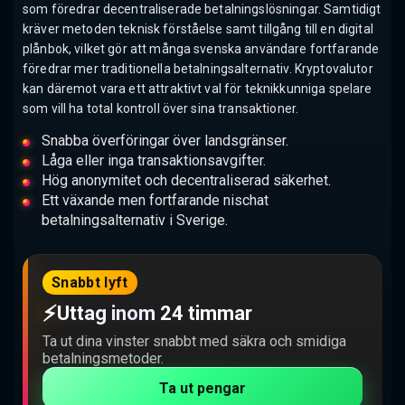
som föredrar decentraliserade betalningslösningar. Samtidigt
kräver metoden teknisk förståelse samt tillgång till en digital
plånbok, vilket gör att många svenska användare fortfarande
föredrar mer traditionella betalningsalternativ. Kryptovalutor
kan däremot vara ett attraktivt val för teknikkunniga spelare
som vill ha total kontroll över sina transaktioner.
Snabba överföringar över landsgränser.
Låga eller inga transaktionsavgifter.
Hög anonymitet och decentraliserad säkerhet.
Ett växande men fortfarande nischat
betalningsalternativ i Sverige.
Snabbt lyft
⚡
Uttag inom 24 timmar
Ta ut dina vinster snabbt med säkra och smidiga
betalningsmetoder.
Ta ut pengar