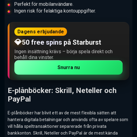
Perfekt för mobilanvändare.
Ingen risk för felaktiga kontouppgifter.
Dagens erbjudande
💎
50 free spins på Starburst
Ingen insättning krävs – börja spela direkt och
behåll dina vinster.
Snurra nu
E-plånböcker: Skrill, Neteller och
PayPal
E-plånböcker har blivit ett av de mest flexibla sätten att
hantera digitala betalningar och används ofta av spelare som
vill hålla speltransaktioner separerade från privata
bankkonton. Skrill, Neteller och PayPal är de mest kända