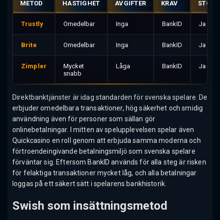
METOD
HASTIGHET
AVGIFTER
KRAV
STÖD 
Trustly
Omedelbar
Inga
BankID
Ja
Brite
Omedelbar
Inga
BankID
Ja
Zimpler
Mycket
Låga
BankID
Ja
snabb
Direktbanktjänster är idag standarden för svenska spelare. De
erbjuder omedelbara transaktioner, hög säkerhet och smidig
användning även för personer som sällan gör
onlinebetalningar. I mitten av spelupplevelsen spelar även
Quickcasino en roll genom att erbjuda samma moderna och
förtroendeingivande betalningsmiljö som svenska spelare
förväntar sig. Eftersom BankID används för alla steg är risken
för felaktiga transaktioner mycket låg, och alla betalningar
loggas på ett säkert sätt i spelarens bankhistorik.
Swish som insättningsmetod