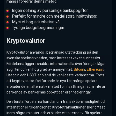
många föredrar denna metod.
Ingen delning av personliga bankuppgifter.
Perfekt för mindre och medelstora insättningar.
Mycket hög säkerhetsnivå.
Tydliga budgetbegränsningar.
Kryptovalutor
Kryptovalutor används i begränsad utsträckning på den
svenska spelmarknaden, men intresset växer successivt.
Fördelarna ligger i snabba internationella överföringar, låga
avgifter och en hög grad av anonymitet.
Bitcoin
,
Ethereum
,
Litecoin och USDT är bland de vanligaste varianterna. Trots
att kryptovalutor fortfarande är nya för många spelare
erbjuder de en alternativ metod för insättningar som inte är
beroende av bankernas öppettider eller regleringar.
De största fördelarna handlar om transaktionshastighet och
internationell tillgänglighet. Kryptotransaktioner sker oftast
inom några minuter och erbjuder ett alternativ för spelare