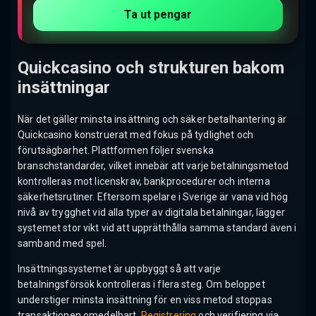
Ta ut pengar
Quickcasino och strukturen bakom
insättningar
När det gäller minsta insättning och säker betalhantering är
Quickcasino konstruerat med fokus på tydlighet och
förutsägbarhet. Plattformen följer svenska
branschstandarder, vilket innebär att varje betalningsmetod
kontrolleras mot licenskrav, bankprocedurer och interna
säkerhetsrutiner. Eftersom spelare i Sverige är vana vid hög
nivå av trygghet vid alla typer av digitala betalningar, lägger
systemet stor vikt vid att upprätthålla samma standard även i
samband med spel.
Insättningssystemet är uppbyggt så att varje
betalningsförsök kontrolleras i flera steg. Om beloppet
understiger minsta insättning för en viss metod stoppas
transaktionen omedelbart.
Registrering
och verifiering via