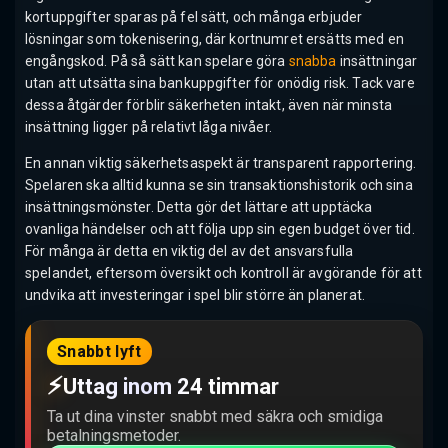
kortuppgifter sparas på fel sätt, och många erbjuder
lösningar som tokenisering, där kortnumret ersätts med en
engångskod. På så sätt kan spelare göra
snabba
insättningar
utan att utsätta sina bankuppgifter för onödig risk. Tack vare
dessa åtgärder förblir säkerheten intakt, även när minsta
insättning ligger på relativt låga nivåer.
En annan viktig säkerhetsaspekt är transparent rapportering.
Spelaren ska alltid kunna se sin transaktionshistorik och sina
insättningsmönster. Detta gör det lättare att upptäcka
ovanliga händelser och att följa upp sin egen budget över tid.
För många är detta en viktig del av det ansvarsfulla
spelandet, eftersom översikt och kontroll är avgörande för att
undvika att investeringar i spel blir större än planerat.
Snabbt lyft
⚡
Uttag inom 24 timmar
Ta ut dina vinster snabbt med säkra och smidiga
betalningsmetoder.