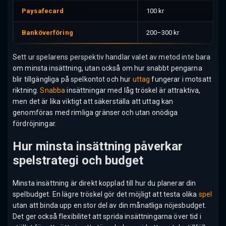
Paysafecard
100 kr
Banköverföring
200–300 kr
Sett ur spelarens perspektiv handlar valet av metod inte bara
om minsta insättning, utan också om hur snabbt pengarna
blir tillgängliga på spelkontot och hur
uttag
fungerar i motsatt
riktning.
Snabba
insättningar med låg tröskel är attraktiva,
men det är lika viktigt att säkerställa att uttag kan
genomföras med rimliga gränser och utan onödiga
fördröjningar.
Hur minsta insättning påverkar
spelstrategi och budget
Minsta insättning är direkt kopplad till hur du planerar din
spelbudget. En lägre tröskel gör det möjligt att testa olika
spel
utan att binda upp en stor del av din månatliga nöjesbudget.
Det ger också flexibilitet att sprida insättningarna över tid i