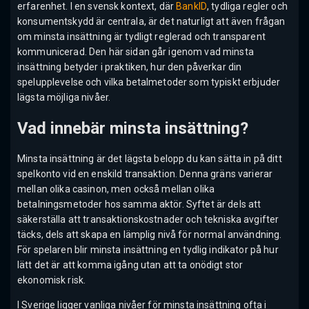
erfarenhet. I en svensk kontext, där
BankID
, tydliga regler och
konsumentskydd är centrala, är det naturligt att även frågan
om minsta insättning är tydligt reglerad och transparent
kommunicerad. Den här sidan går igenom vad minsta
insättning betyder i praktiken, hur den påverkar din
spelupplevelse och vilka betalmetoder som typiskt erbjuder
lägsta möjliga nivåer.
Vad innebär minsta insättning?
Minsta insättning är det lägsta belopp du kan sätta in på ditt
spelkonto vid en enskild transaktion. Denna gräns varierar
mellan olika casinon, men också mellan olika
betalningsmetoder hos samma aktör. Syftet är dels att
säkerställa att transaktionskostnader och tekniska avgifter
täcks, dels att skapa en lämplig nivå för normal användning.
För spelaren blir minsta insättning en tydlig indikator på hur
lätt det är att komma igång utan att ta onödigt stor
ekonomisk risk.
I Sverige ligger vanliga nivåer för minsta insättning ofta i