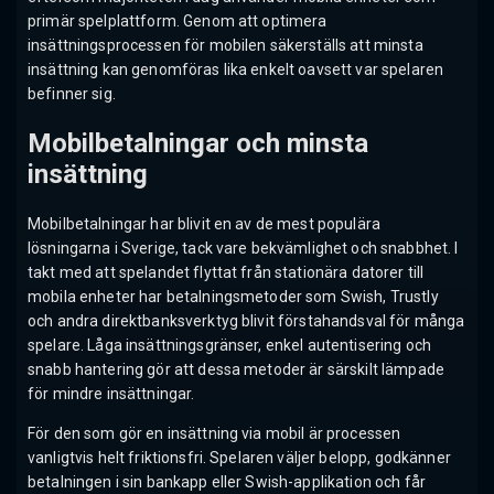
primär spelplattform. Genom att optimera
insättningsprocessen för mobilen säkerställs att minsta
insättning kan genomföras lika enkelt oavsett var spelaren
befinner sig.
Mobilbetalningar och minsta
insättning
Mobilbetalningar har blivit en av de mest populära
lösningarna i Sverige, tack vare bekvämlighet och snabbhet. I
takt med att spelandet flyttat från stationära datorer till
mobila enheter har betalningsmetoder som Swish, Trustly
och andra direktbanksverktyg blivit förstahandsval för många
spelare. Låga insättningsgränser, enkel autentisering och
snabb hantering gör att dessa metoder är särskilt lämpade
för mindre insättningar.
För den som gör en insättning via mobil är processen
vanligtvis helt friktionsfri. Spelaren väljer belopp, godkänner
betalningen i sin bankapp eller Swish-applikation och får