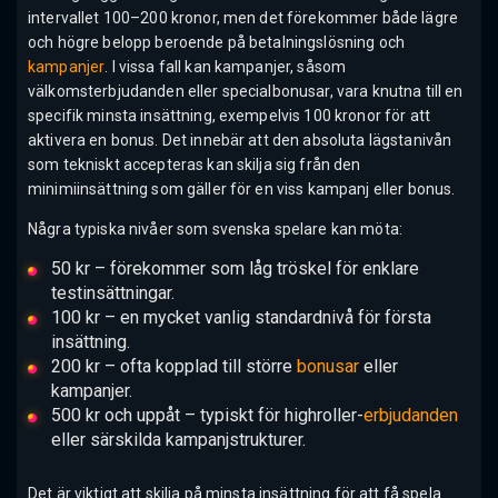
intervallet 100–200 kronor, men det förekommer både lägre
och högre belopp beroende på betalningslösning och
kampanjer
. I vissa fall kan kampanjer, såsom
välkomsterbjudanden eller specialbonusar, vara knutna till en
specifik minsta insättning, exempelvis 100 kronor för att
aktivera en bonus. Det innebär att den absoluta lägstanivån
som tekniskt accepteras kan skilja sig från den
minimiinsättning som gäller för en viss kampanj eller bonus.
Några typiska nivåer som svenska spelare kan möta:
50 kr – förekommer som låg tröskel för enklare
testinsättningar.
100 kr – en mycket vanlig standardnivå för första
insättning.
200 kr – ofta kopplad till större
bonusar
eller
kampanjer.
500 kr och uppåt – typiskt för highroller-
erbjudanden
eller särskilda kampanjstrukturer.
Det är viktigt att skilja på minsta insättning för att få spela