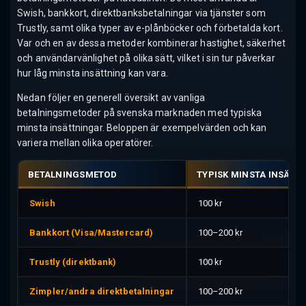
Swish, bankkort, direktbanksbetalningar via tjänster som
Trustly, samt olika typer av e-plånböcker och förbetalda kort.
Var och en av dessa metoder kombinerar hastighet, säkerhet
och användarvänlighet på olika sätt, vilket i sin tur påverkar
hur låg minsta insättning kan vara.
Nedan följer en generell översikt av vanliga
betalningsmetoder på svenska marknaden med typiska
minsta insättningar. Beloppen är exempelvärden och kan
variera mellan olika operatörer.
BETALNINGSMETOD
TYPISK MINSTA INSÄTT
Swish
100 kr
Bankkort (
Visa
/Mastercard)
100–200 kr
Trustly (direktbank)
100 kr
Zimpler
/andra direktbetalningar
100–200 kr