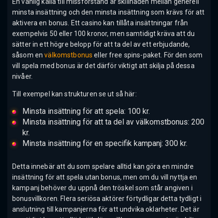
En vanlig källa till missförstånd är skillnaden mellan generell
minsta insättning och den minsta insättning som krävs för att
aktivera en bonus. Ett casino kan tillåta insättningar från
exempelvis 50 eller 100 kronor, men samtidigt kräva att du
sätter in ett högre belopp för att ta del av ett erbjudande,
såsom en
välkomstbonus
eller free spins-paket. För den som
vill spela med bonus är det därför viktigt att skilja på dessa
nivåer.
Till exempel kan strukturen se ut så här:
Minsta insättning för att spela: 100 kr.
Minsta insättning för att ta del av välkomstbonus: 200
kr.
Minsta insättning för en specifik kampanj: 300 kr.
Detta innebär att du som spelare alltid kan göra en mindre
insättning för att spela utan bonus, men om du vill nyttja en
kampanj behöver du uppnå den tröskel som står angiven i
bonusvillkoren. Flera seriösa aktörer förtydligar detta tydligt i
anslutning till kampanjerna för att undvika oklarheter. Det är