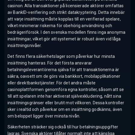
casinon. Alla transaktioner på licensierade aktörer omfattas
av BankID-verifiering och strikt datakryptering. Detta innebär
att varje insättning måste kopplas till en verifierad spelare,
vilket minimerar riskerna för obehörig användning och
bedrägeriförsök. I den svenska modellen finns inga anonyma
insättningar, vilket gör att systemet är robust även vid låga
insättningsnivåer.
Det finns flera säkerhetslager som påverkar hur minsta
insättning hanteras. För det första ansvarar
betalningsleverantörerna själva för att transaktionerna är
säkra, oavsett om de görs via bankkort, mobilapplikationer
eller direktbankstjänster. För det andra måste
casinoplattformen genomföra egna kontroller, såsom att se
till att spelaren inte har aktiverat självexkludering, nått sina
insättningsgränser eller brutit mot villkoren. Dessa kontroller
sker i realtid och påverkar om en insättning godkänns, även
om beloppet ligger över minsta nivån.
Säkerheten sträcker sig också till hur betalningsuppgifter
lagras. Svenska aktörer tillåter normalt inte att känsliga