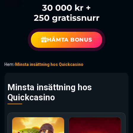
30 000 kr +
250 gratissnurr
HÄMTA BONUS
Hem
Minsta insättning hos Quickcasino
Minsta insättning hos
Quickcasino