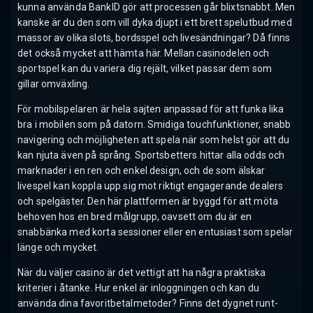
kunna använda BankID gör att processen går blixtsnabbt. Men
kanske är du den som vill dyka djupt i ett brett spelutbud med
massor av olika slots, bordsspel och livesändningar? Då finns
det också mycket att hämta här. Mellan casinodelen och
sportspel kan du variera dig rejält, vilket passar dem som
gillar omväxling.
För mobilspelaren är hela sajten anpassad för att funka lika
bra i mobilen som på datorn. Smidiga touchfunktioner, snabb
navigering och möjligheten att spela när som helst gör att du
kan njuta även på språng. Sportsbetters hittar alla odds och
marknader i en ren och enkel design, och de som älskar
livespel kan koppla upp sig mot riktigt engagerande dealers
och spelgäster. Den här plattformen är byggd för att möta
behoven hos en bred målgrupp, oavsett om du är en
snabbänka med korta sessioner eller en entusiast som spelar
länge och mycket.
När du väljer casino är det vettigt att ha några praktiska
kriterier i åtanke. Hur enkel är inloggningen och kan du
använda dina favoritbetalmetoder? Finns det dygnet runt-