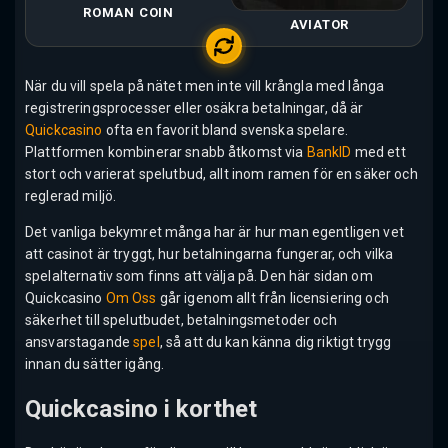
ROMAN COIN
AVIATOR
När du vill spela på nätet men inte vill krångla med långa
registreringsprocesser eller osäkra betalningar, då är
Quickcasino
ofta en favorit bland svenska spelare.
Plattformen kombinerar snabb åtkomst via
BankID
med ett
stort och varierat spelutbud, allt inom ramen för en säker och
reglerad miljö.
Det vanliga bekymret många har är hur man egentligen vet
att casinot är tryggt, hur betalningarna fungerar, och vilka
spelalternativ som finns att välja på. Den här sidan om
Quickcasino
Om Oss
går igenom allt från licensiering och
säkerhet till spelutbudet, betalningsmetoder och
ansvarstagande
spel
, så att du kan känna dig riktigt trygg
innan du sätter igång.
Quickcasino i korthet