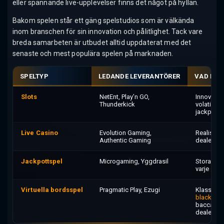
eller spännande live-upplevelser finns det något på hyllan.
Bakom spelen står ett gäng spelstudios som är välkända
inom branschen för sin innovation och pålitlighet. Tack vare
breda samarbeten är utbudet alltid uppdaterat med det
senaste och mest populära spelen på marknaden.
SPELTYP
LEDANDE LEVERANTÖRER
VAD DU 
Slots
NetEnt, Play’n GO,
Innovativ
Thunderkick
volatilite
jackpottar
Live Casino
Evolution Gaming,
Realistis
Authentic Gaming
dealers, i
Jackpottspel
Microgaming, Yggdrasil
Stora vin
varje snurr
Virtuella bordsspel
Pragmatic Play, Ezugi
Klassiska
blackjack
baccarat m
dealer.