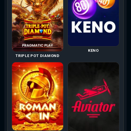
KENO
TRIPLE POT DIAMOND