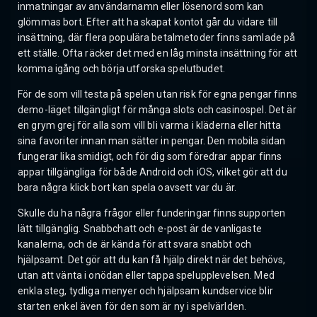
inmatningar av användarnamn eller lösenord som kan
glömmas bort. Efter att ha skapat kontot går du vidare till
insättning, där flera populära betalmetoder finns samlade på
ett ställe. Ofta räcker det med en låg minsta insättning för att
komma igång och börja utforska spelutbudet.
För de som vill testa på spelen utan risk för egna pengar finns
demo-läget tillgängligt för många slots och casinospel. Det är
en grym grej för alla som vill bli varma i kläderna eller hitta
sina favoriter innan man sätter in pengar. Den mobila sidan
fungerar lika smidigt, och för dig som föredrar appar finns
appar tillgängliga för både Android och iOS, vilket gör att du
bara några klick bort kan spela oavsett var du är.
Skulle du ha några frågor eller funderingar finns supporten
lätt tillgänglig. Snabbchatt och e-post är de vanligaste
kanalerna, och de är kända för att svara snabbt och
hjälpsamt. Det gör att du kan få hjälp direkt när det behövs,
utan att vänta i onödan eller tappa spelupplevelsen. Med
enkla steg, tydliga menyer och hjälpsam kundservice blir
starten enkel även för den som är ny i spelvärlden.