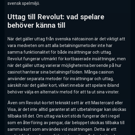
svensk spelmiljö.
Uttag till Revolut: vad spelare
behöver känna till
När det gäller uttag från svenska nätcasinon är det viktigt att
vara medveten om att alla betalningsmetoder inte har
samma funktionalitet för både insättningar och uttag.
Revolut fungerar utmärkt för kortbaserade insättningar, men
när det gäller uttag varierar möjligheterna beroende på hur
casinot hanterar sina betalningsflöden. Många casinon
använder separata metoder för insättningar och uttag,
särskilt när det gäller kort, vilket innebär att spelare ibland
behöver välja en alternativ metod för att ta ut sina vinster.
Även om Revolut-kortet tekniskt sett är ett Mastercard eller
Visa, är det inte alltid garanterat att utbetalningar kan skickas
tillbaka till det. Om uttag via kort stöds fungerar det i regel
som en återföring av pengar, där beloppet skickas tillbaka till
samma kort som användes vid insättningen. Detta är ett