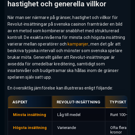
hastighet och generella villkor
När man ser närmare på gränser, hastighet och villkor för
Revolut-insättningar på svenska casinon framträder en bild
av en metod som kombinerar snabbhet med strukturerad
kontroll. De exakta nivåerna för minsta och högsta insättning
varierar mellan operatörer och
kampanjer
, men det går att
beskriva typiska intervall och mönster som svenska spelare
brukar möta. Generellt gäller att Revolut-insättningar är
avsedda för omedelbar kreditering, samtidigt som
insatsnivåer och budgetramar ska hållas inom de gränser
spelaren själv satt upp.
En översiktlig jämförelse kan illustreras enligt följande:
ASPEKT
REVOLUT-INSÄTTNING
TYPISKT INT
Minsta insättning
Låg till medel
Runt 100–200 
Högsta insättning
Varierande
Ofta flera tus
kronor