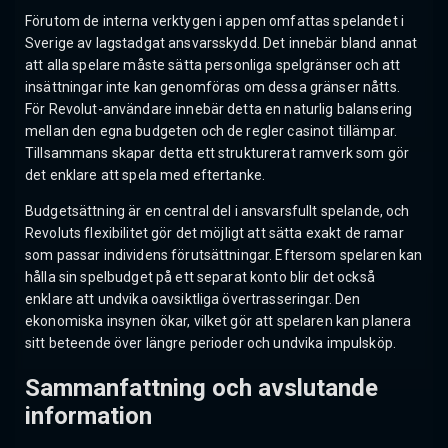
Förutom de interna verktygen i appen omfattas spelandet i
Sverige av lagstadgat ansvarsskydd. Det innebär bland annat
att alla spelare måste sätta personliga spelgränser och att
insättningar inte kan genomföras om dessa gränser nåtts.
För Revolut-användare innebär detta en naturlig balansering
mellan den egna budgeten och de regler casinot tillämpar.
Tillsammans skapar detta ett strukturerat ramverk som gör
det enklare att spela med eftertanke.
Budgetsättning är en central del i ansvarsfullt spelande, och
Revoluts flexibilitet gör det möjligt att sätta exakt de ramar
som passar individens förutsättningar. Eftersom spelaren kan
hålla sin spelbudget på ett separat konto blir det också
enklare att undvika oavsiktliga övertrasseringar. Den
ekonomiska insynen ökar, vilket gör att spelaren kan planera
sitt beteende över längre perioder och undvika impulsköp.
Sammanfattning och avslutande
information