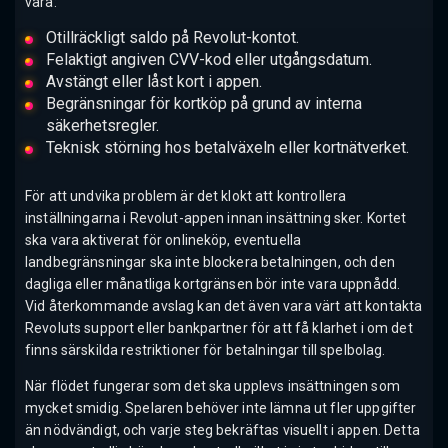
vara:
Otillräckligt saldo på Revolut-kontot.
Felaktigt angiven CVV-kod eller utgångsdatum.
Avstängt eller låst kort i appen.
Begränsningar för kortköp på grund av interna
säkerhetsregler.
Teknisk störning hos betalväxeln eller kortnätverket.
För att undvika problem är det klokt att kontrollera
inställningarna i Revolut-appen innan insättning sker. Kortet
ska vara aktiverat för onlineköp, eventuella
landbegränsningar ska inte blockera betalningen, och den
dagliga eller månatliga kortgränsen bör inte vara uppnådd.
Vid återkommande avslag kan det även vara värt att kontakta
Revoluts support eller bankpartner för att få klarhet i om det
finns särskilda restriktioner för betalningar till spelbolag.
När flödet fungerar som det ska upplevs insättningen som
mycket smidig. Spelaren behöver inte lämna ut fler uppgifter
än nödvändigt, och varje steg bekräftas visuellt i appen. Detta