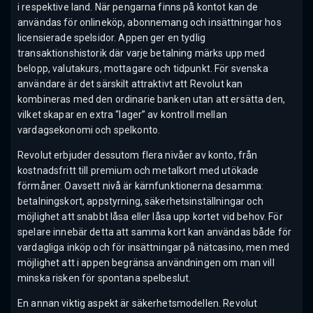
i respektive land. När pengarna finns på kontot kan de
användas för onlineköp, abonnemang och insättningar hos
licensierade spelsidor. Appen ger en tydlig
transaktionshistorik där varje betalning märks upp med
belopp, valutakurs, mottagare och tidpunkt. För svenska
användare är det särskilt attraktivt att Revolut kan
kombineras med den ordinarie banken utan att ersätta den,
vilket skapar en extra “lager” av kontroll mellan
vardagsekonomi och spelkonto.
Revolut erbjuder dessutom flera nivåer av konto, från
kostnadsfritt till premium och metalkort med utökade
förmåner. Oavsett nivå är kärnfunktionerna desamma:
betalningskort, appstyrning, säkerhetsinställningar och
möjlighet att snabbt låsa eller låsa upp kortet vid behov. För
spelare innebär detta att samma kort kan användas både för
vardagliga inköp och för insättningar på nätcasino, men med
möjlighet att i appen begränsa användningen om man vill
minska risken för spontana spelbeslut.
En annan viktig aspekt är säkerhetsmodellen. Revolut