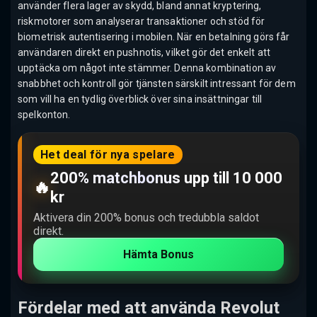
använder flera lager av skydd, bland annat kryptering,
riskmotorer som analyserar transaktioner och stöd för
biometrisk autentisering i mobilen. När en betalning görs får
användaren direkt en pushnotis, vilket gör det enkelt att
upptäcka om något inte stämmer. Denna kombination av
snabbhet och kontroll gör tjänsten särskilt intressant för dem
som vill ha en tydlig överblick över sina insättningar till
spelkonton.
Het deal för nya spelare
200% matchbonus upp till 10 000
🔥
kr
Aktivera din 200% bonus och tredubbla saldot
direkt.
Hämta Bonus
Fördelar med att använda Revolut