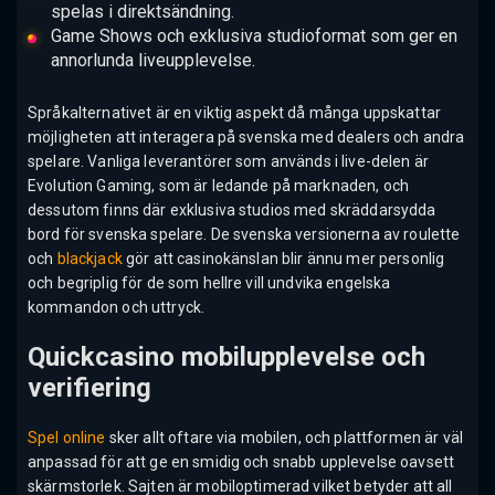
spelas i direktsändning.
Game Shows och exklusiva studioformat som ger en
annorlunda liveupplevelse.
Språkalternativet är en viktig aspekt då många uppskattar
möjligheten att interagera på svenska med dealers och andra
spelare. Vanliga leverantörer som används i live-delen är
Evolution Gaming, som är ledande på marknaden, och
dessutom finns där exklusiva studios med skräddarsydda
bord för svenska spelare. De svenska versionerna av roulette
och
blackjack
gör att casinokänslan blir ännu mer personlig
och begriplig för de som hellre vill undvika engelska
kommandon och uttryck.
Quickcasino mobilupplevelse och
verifiering
Spel online
sker allt oftare via mobilen, och plattformen är väl
anpassad för att ge en smidig och snabb upplevelse oavsett
skärmstorlek. Sajten är mobiloptimerad vilket betyder att all