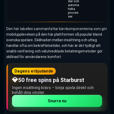
der och
automa
tiska
proces
ser
Den här tabellen sammanfattar kärnkomponenterna som gör
mobilupplevelsen på den här plattformen så populär bland
svenska spelare. Skillnaden mellan insättning och uttag
handlar ofta om bekräftelsetider, och här är det tydligt att
snabb verifiering och välutvecklade betalningsmetoder gör
skillnad för användarens komfort.
Dagens erbjudande
💎
50 free spins på Starburst
Ingen insättning krävs – börja spela direkt och
behåll dina vinster.
Snurra nu