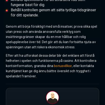
fungerar bäst för dig.
Behåll kontrollen genom att sätta tydliga tidsgränser
för ditt spelande.
Genom att börja försiktigt med små insatser, prova olika spel
utan press och använda ansvarsfulla verktyg som
insättningsgränser skapar du en mer hållbar och rolig
spelupplevelse över tid. Det gör att du kan fortsätta njuta av
spänningen utan att riskera ekonomisk stress.
Efter att ha utforskat dessa delar blir det enklare att förstå
helheten i spelen och funktionerna på casino. Att kontrollera
kontoinformation, granska dina
bonusvillkor
, eller kontakta
kundtjänst kan ge dig ännu bättre översikt och trygghet i
spelandet framöver.