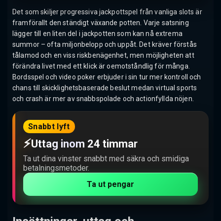
Det som skiljer progressiva jackpottspel från vanliga slots är
framförallt den ständigt växande potten. Varje satsning
lägger till en liten del i jackpotten som kan nå extrema
summor – ofta miljonbelopp och uppåt. Det kräver förstås
tålamod och en viss riskbenägenhet, men möjligheten att
förändra livet med ett klick är oemotståndlig för många.
Bordsspel och video poker erbjuder i sin tur mer kontroll och
chans till skicklighetsbaserade beslut medan virtual sports
och crash är mer av snabbspolade och actionfyllda nöjen.
Snabbt lyft
⚡
Uttag inom 24 timmar
Ta ut dina vinster snabbt med säkra och smidiga
betalningsmetoder.
Ta ut pengar