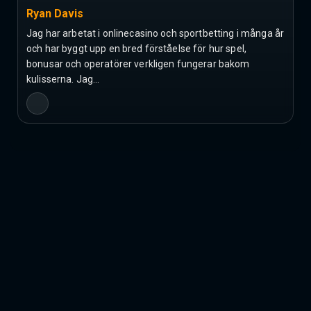
Ryan Davis
Jag har arbetat i onlinecasino och sportbetting i många år
och har byggt upp en bred förståelse för hur spel,
bonusar och operatörer verkligen fungerar bakom
kulisserna. Jag…