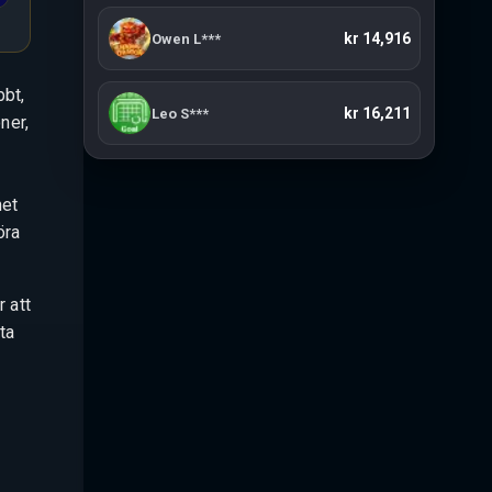
kr 45,663
Alex T***
bbt,
kr 14,916
Owen L***
ner,
het
öra
r att
ta