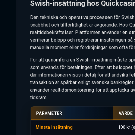
Swish-insättning hos Quickcasi
Den tekniska och operativa processen för Swish-
snabbhet och tillförlitlighet är avgörande. Hos Q
realtidsbekräftelser. Plattformen använder en st
verifierar belopp och registrerar insättningen så 
manuella moment eller fördröjningar som ofta fö
För att genomföra en Swish-insättning måste sp
som används för betalningen. Efter att beloppet 
där informationen visas i detalj för att undvika fe
transaktion är spårbar enligt svenska bankregler
använder realtidsmonitorering för att upptäcka a
tidsram.
PARAMETER
VÄRDE
Minsta insättning
100 kr (