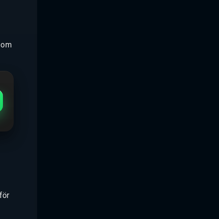
 som
för