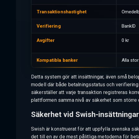
Transaktionshastighet
Omedelb
Verifiering
BankID
Avgifter
0 kr
Kompatibla banker
Alla sto
Detta system gör att insättningar, även små bel
modell där både betalningsstatus och verifiering k
säkerställer att varje transaktion registreras ko
plattformen samma nivå av säkerhet som större di
Säkerhet vid Swish-insättningar
Swish är konstruerat för att uppfylla svenska s
det till en av de mest pålitliga metoderna för bet