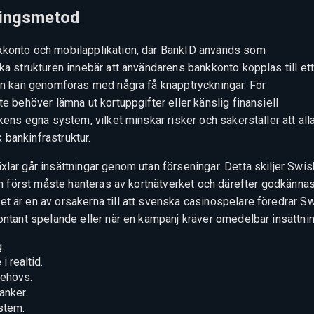
ningsmetod
nkkonto och mobilapplikation, där BankID används som
ka strukturen innebär att användarens bankkonto kopplas till et
gen kan genomföras med några få knapptryckningar. För
te behöver lämna ut kortuppgifter eller känslig finansiell
kens egna system, vilket minskar risker och säkerställer att all
bankinfrastruktur.
lar går insättningar genom utan förseningar. Detta skiljer Swis
nen först måste hanteras av kortnätverket och därefter godkänna
t är en av orsakerna till att svenska casinospelare föredrar S
ontant spelande eller när en kampanj kräver omedelbar insättnin
.
i realtid.
behövs.
anker.
stem.