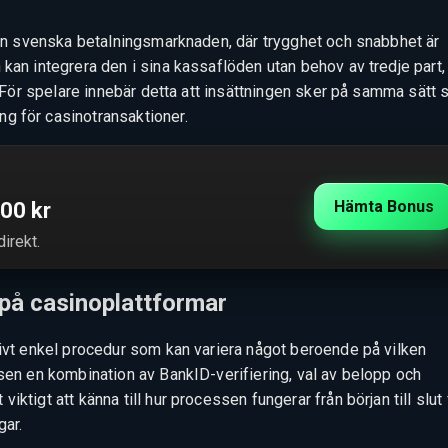
 den svenska betalningsmarknaden, där trygghet och snabbhet är
kan integrera den i sina kassaflöden utan behov av tredje part,
t. För spelare innebär detta att insättningen sker på samma sätt
g för casinotransaktioner.
Hämta Bonus
00 kr
irekt.
 på casinoplattformar
tivt enkel procedur som kan variera något beroende på vilken
ssen en kombination av BankID-verifiering, val av belopp och
ktigt att känna till hur processen fungerar från början till slut 
gar.