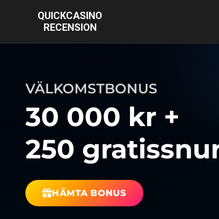
QUICKCASINO
RECENSION
VÄLKOMSTBONUS
30 000 kr +
250 gratissnu
HÄMTA BONUS