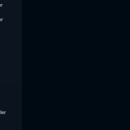
er
er
ler