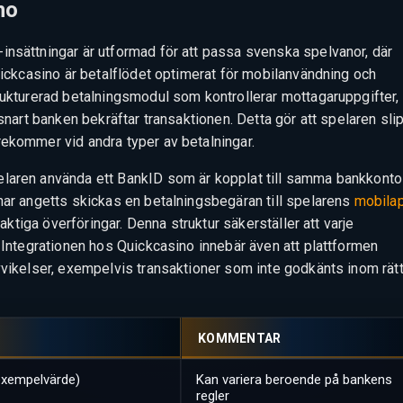
no
insättningar är utformad för att passa svenska spelvanor, där
uickcasino är betalflödet optimerat för mobilanvändning och
rukturerad betalningsmodul som kontrollerar mottagaruppgifter,
snart banken bekräftar transaktionen. Detta gör att spelaren sli
rekommer vid andra typer av betalningar.
elaren använda ett BankID som är kopplat till samma bankkonto
har angetts skickas en betalningsbegäran till spelarens
mobila
laktiga överföringar. Denna struktur säkerställer att varje
. Integrationen hos Quickcasino innebär även att plattformen
vvikelser, exempelvis transaktioner som inte godkänts inom rät
KOMMENTAR
exempelvärde)
Kan variera beroende på bankens
regler