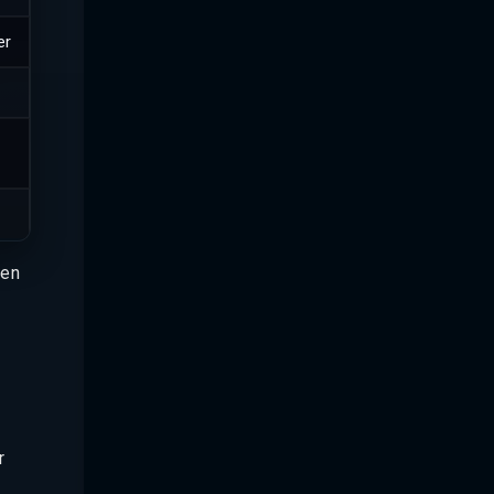
er
 en
r